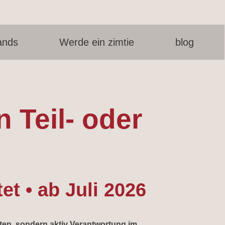
ands
Werde ein zimtie
blog
Teil- oder
et • ab Juli 2026
eiten, sondern aktiv Verantwortung im