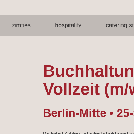
zimties
hospitality
catering st
Buchhaltun
Vollzeit (m/
Berlin-Mitte • 25
Du liebst Zahlen, arbeitest strukturiert