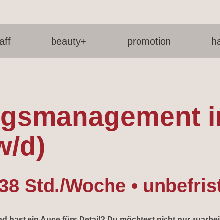
aff
beauty+
promotion
h
gsmanagement in 
w/d)
-38 Std./Woche • unbefrist
 und hast ein Auge fürs Detail? Du möchtest nicht nur zuarb