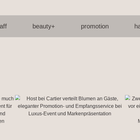
aff
beauty+
promotion
h