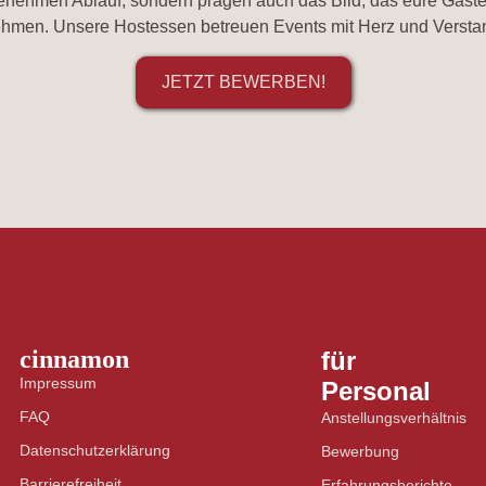
ngenehmen Ablauf, sondern prägen auch das Bild, das eure Gäs
hmen. Unsere Hostessen betreuen Events mit Herz und Versta
JETZT BEWERBEN!
cinnamon
für
Impressum
Personal
FAQ
Anstellungsverhältnis
Datenschutzerklärung
Bewerbung
Barrierefreiheit
Erfahrungsberichte